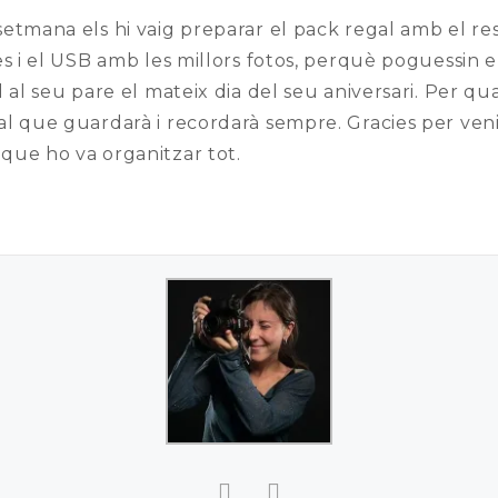
etmana els hi vaig preparar el pack regal amb el resu
es i el USB amb les millors fotos, perquè poguessin
l al seu pare el mateix dia del seu aniversari. Per qu
l que guardarà i recordarà sempre. Gracies per veni
que ho va organitzar tot.