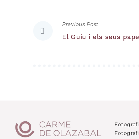
Previous Post
Navegació
El Guiu i els seus pap
d'entrades
Fotograf
Fotograf