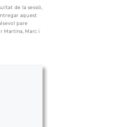
ltat de la sessió,
 entregar aquest
alsevol pare
r Martina, Marc i