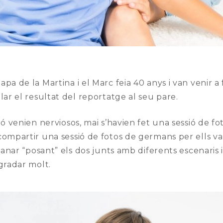
pa de la Martina i el Marc feia 40 anys i van venir a 
lar el resultat del reportatge al seu pare.
ió venien nerviosos, mai s’havien fet una sessió de fo
compartir una sessió de fotos de germans per ells va
d’anar “posant” els dos junts amb diferents escenaris
agradar molt.