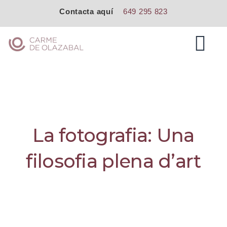
Contacta aquí
649 295 823
Skip
Carme de Olazabal
to
M
EXPAND
content
DROPDO
EXPAND
DROPDO
EXPAND
DROPDO
La fotografia: Una
filosofia plena d’art