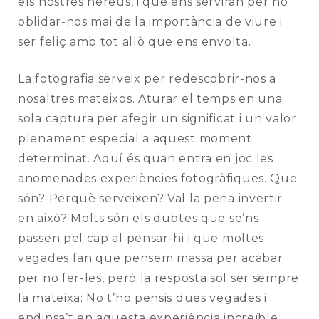
els nostres hereus, i que ens serviran per no
oblidar-nos mai de la importància de viure i
ser feliç amb tot allò que ens envolta.
La fotografia serveix per redescobrir-nos a
nosaltres mateixos. Aturar el temps en una
sola captura per afegir un significat i un valor
plenament especial a aquest moment
determinat. Aquí és quan entra en joc les
anomenades experiències fotogràfiques. Que
són? Perquè serveixen? Val la pena invertir
en això? Molts són els dubtes que se’ns
passen pel cap al pensar-hi i que moltes
vegades fan que pensem massa per acabar
per no fer-les, però la resposta sol ser sempre
la mateixa: No t’ho pensis dues vegades i
endinsa’t en aquesta experiència increïble