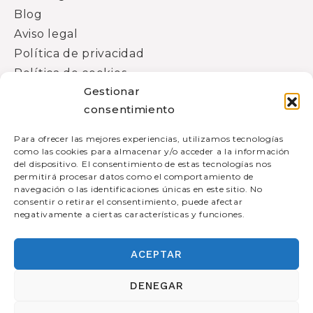
Blog
Aviso legal
Política de privacidad
Política de cookies
Gestionar
consentimiento
Facebook
Instagram
Para ofrecer las mejores experiencias, utilizamos tecnologías
como las cookies para almacenar y/o acceder a la información
649 295 823
del dispositivo. El consentimiento de estas tecnologías nos
permitirá procesar datos como el comportamiento de
info@carmedeolazabal.cat
navegación o las identificaciones únicas en este sitio. No
consentir o retirar el consentimiento, puede afectar
Carrer del Doctor Murillo, 11, A, 08172
negativamente a ciertas características y funciones.
Sant Cugat del Vallès, Barcelona
ACEPTAR
DENEGAR