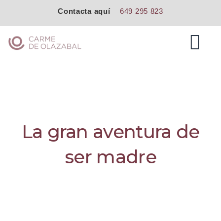
Contacta aquí
649 295 823
Saltar
Carme de Olazabal
al
M
EXPAND
contenido
DROPDO
EXPAND
DROPDO
EXPAND
DROPDO
La gran aventura de
ser madre